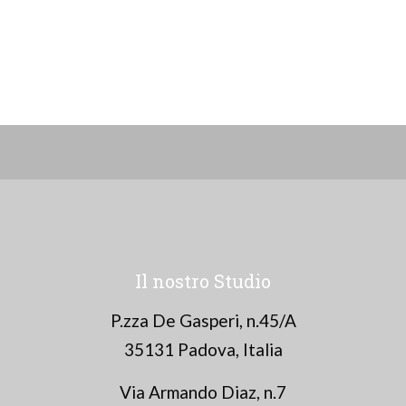
Il nostro Studio
P.zza De Gasperi, n.45/A
35131 Padova, Italia
Via Armando Diaz, n.7