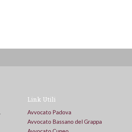
Link Utili
.
Avvocato Padova
Avvocato Bassano del Grappa
Avvocato Cuneo