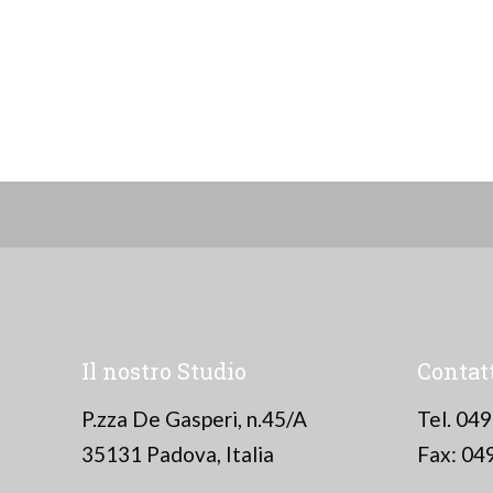
Il nostro Studio
Contat
P.zza De Gasperi, n.45/A
Tel. 04
35131 Padova, Italia
Fax: 04