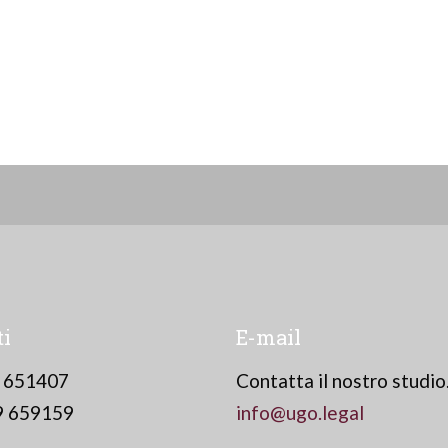
ti
E-mail
9 651407
Contatta il nostro studio
9 659159
info@ugo.legal