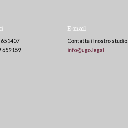
ti
E-mail
9 651407
Contatta il nostro studio
9 659159
info@ugo.legal