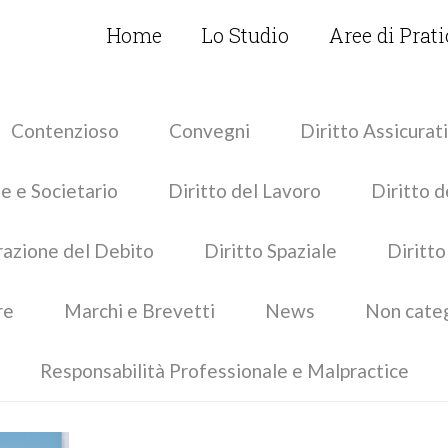
Home
Lo Studio
Aree di Prat
Contenzioso
Convegni
Diritto Assicurat
e e Societario
Diritto del Lavoro
Diritto d
urazione del Debito
Diritto Spaziale
Diritto
re
Marchi e Brevetti
News
Non cate
Responsabilità Professionale e Malpractice