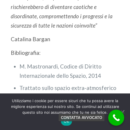
rischierebbero di diventare caotiche e
disordinate, compromettendo i progressi e la
sicurezza di tutte le nazioni coinvolte”
Catalina Bargan
Bibliografia:
M. Mastronardi, Codice di Diritto
Internazionale dello Spazio, 2014
Trattato sullo spazio extra-atmosferico
(1967)
Utilizziamo i cookie per essere sicuri che tu possa avere la
migliore esperienza sul nostro sito. Se continui ad utilizzare
Accordo sulla Luna (1979)
questo sito noi assumiamo che tu ne sia felice.
CONTATTA AVVOCATO
Convenzione sulla registrazione degli
Ok