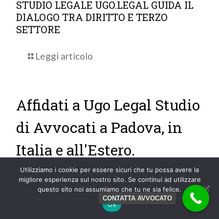
STUDIO LEGALE UGO.LEGAL GUIDA IL
DIALOGO TRA DIRITTO E TERZO
SETTORE
Leggi articolo
Affidati a Ugo Legal Studio
di Avvocati a Padova, in
Italia e all'Estero.
Utilizziamo i cookie per essere sicuri che tu possa avere la
migliore esperienza sul nostro sito. Se continui ad utilizzare
questo sito noi assumiamo che tu ne sia felice.
CONTATTA AVVOCATO
Studio Legale, con sede a Padova, operativo
Ok