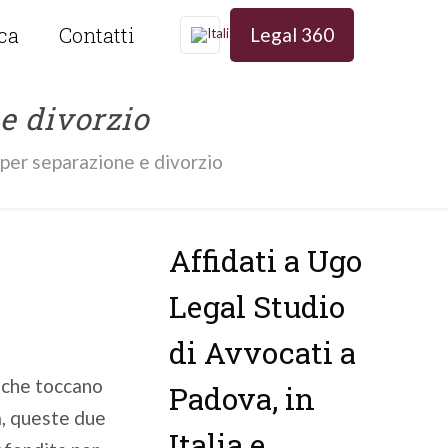
ica
Contatti
Legal 360
e divorzio
per separazione e divorzio
Affidati a Ugo
Legal Studio
di Avvocati a
i che toccano
Padova, in
a, queste due
Italia e