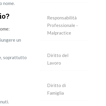
io nome.
io?
Responsabilità
Professionale -
 come:
Malpractice
giungere un
Diritto del
e, soprattutto
Lavoro
Diritto di
Famiglia
nuti.