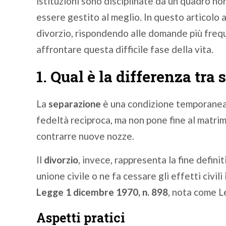
istituzioni sono disciplinate da un quadro n
essere gestito al meglio. In questo articolo
divorzio, rispondendo alle domande più frequ
affrontare questa difficile fase della vita.
1. Qual è la differenza tra
La
separazione
è una condizione temporanea 
fedeltà reciproca, ma non pone fine al matri
contrarre nuove nozze.
Il
divorzio
, invece, rappresenta la fine defini
unione civile o ne fa cessare gli effetti civil
Legge 1 dicembre 1970, n. 898
, nota come L
Aspetti pratici