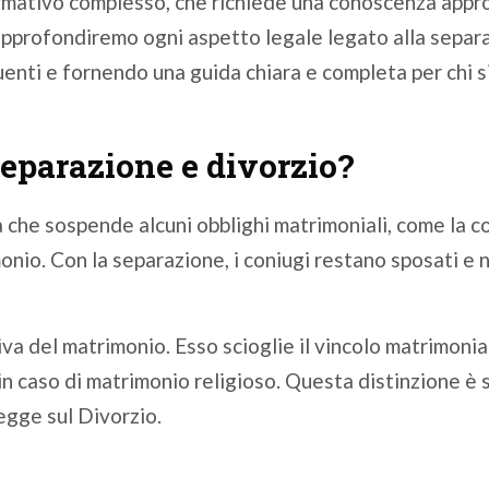
ormativo complesso, che richiede una conoscenza appr
 approfondiremo ogni aspetto legale legato alla separa
enti e fornendo una guida chiara e completa per chi s
 separazione e divorzio?
che sospende alcuni obblighi matrimoniali, come la co
monio. Con la separazione, i coniugi restano sposati e
tiva del matrimonio. Esso scioglie il vincolo matrimonia
i in caso di matrimonio religioso. Questa distinzione è 
egge sul Divorzio.