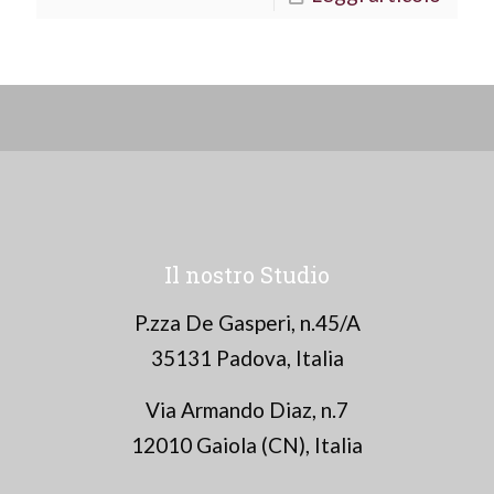
Il nostro Studio
P.zza De Gasperi, n.45/A
35131 Padova, Italia
Via Armando Diaz, n.7
12010 Gaiola (CN), Italia