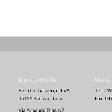
Il nostro Studio
Contat
P.zza De Gasperi, n.45/A
Tel. 04
35131 Padova, Italia
Fax: 04
Via Armando Diaz, n.7