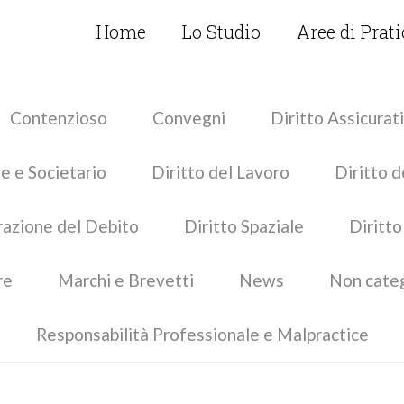
Home
Lo Studio
Aree di Prat
Contenzioso
Convegni
Diritto Assicurat
e e Societario
Diritto del Lavoro
Diritto d
urazione del Debito
Diritto Spaziale
Diritto
re
Marchi e Brevetti
News
Non cate
Responsabilità Professionale e Malpractice