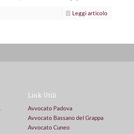
Leggi articolo
Link Utili
.
Avvocato Padova
Avvocato Bassano del Grappa
Avvocato Cuneo