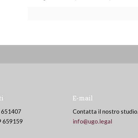
ti
E-mail
9 651407
Contatta il nostro studio
9 659159
info@ugo.legal