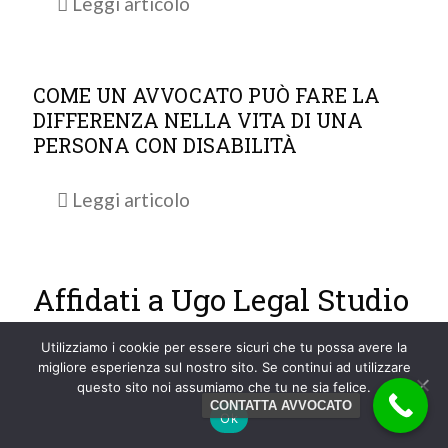
Leggi articolo
COME UN AVVOCATO PUÒ FARE LA
DIFFERENZA NELLA VITA DI UNA
PERSONA CON DISABILITÀ
Leggi articolo
Affidati a Ugo Legal Studio
di Avvocati a Padova, in
Utilizziamo i cookie per essere sicuri che tu possa avere la
migliore esperienza sul nostro sito. Se continui ad utilizzare
Italia e all'Estero.
questo sito noi assumiamo che tu ne sia felice.
CONTATTA AVVOCATO
Ok