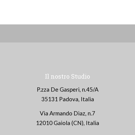
Il nostro Studio
P.zza De Gasperi, n.45/A
35131 Padova, Italia
Via Armando Diaz, n.7
12010 Gaiola (CN), Italia