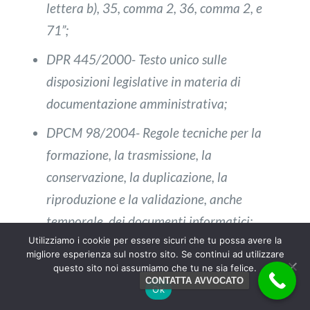
lettera b), 35, comma 2, 36, comma 2, e
71”;
DPR 445/2000- Testo unico sulle
disposizioni legislative in materia di
documentazione amministrativa;
DPCM 98/2004- Regole tecniche per la
formazione, la trasmissione, la
conservazione, la duplicazione, la
riproduzione e la validazione, anche
temporale, dei documenti informatici;
Utilizziamo i cookie per essere sicuri che tu possa avere la
a
Artt. 2702 c.c., La Tribuna, 50
ed., 2022;
migliore esperienza sul nostro sito. Se continui ad utilizzare
questo sito noi assumiamo che tu ne sia felice.
CONTATTA AVVOCATO
https://assistenza.ufficiocamerale.com/guide
Ok
firma/come-verificare-validita-firma-