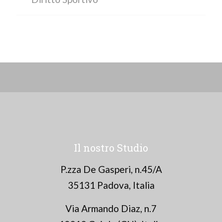
Il nostro Studio
P.zza De Gasperi, n.45/A
35131 Padova, Italia
Via Armando Diaz, n.7