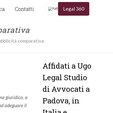
ica
Contatti
Legal 360
parativa
pubblicità comparativa
Affidati a Ugo
Legal Studio
di Avvocati a
a giuridico, a
Padova, in
 ad adeguare il
Italia e