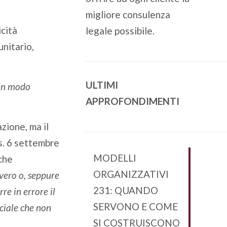
migliore consulenza
icità
legale possibile.
unitario,
ULTIMI
 in modo
APPROFONDIMENTI
azione, ma il
gs. 6 settembre
MODELLI
iche
ORGANIZZATIVI
vero o, seppure
231: QUANDO
re in errore il
SERVONO E COME
ciale che non
SI COSTRUISCONO