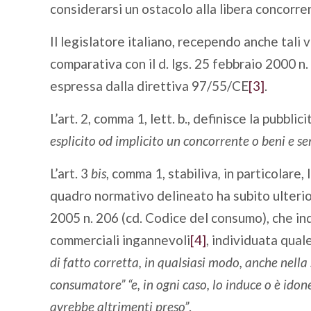
considerarsi un ostacolo alla libera concorre
Il legislatore italiano, recependo anche tali v
comparativa con il d. lgs. 25 febbraio 2000 n.
espressa dalla direttiva 97/55/CE
[3]
.
L’art. 2, comma 1, lett. b., definisce la pubbl
esplicito od implicito un concorrente o beni e se
L’art. 3
bis
, comma 1, stabiliva
,
in particolare, 
quadro normativo delineato ha subito ulterior
2005 n. 206 (cd. Codice del consumo), che indi
commerciali ingannevoli
[4]
, individuata qua
di fatto corretta, in qualsiasi modo, anche nella
consumatore” “e, in ogni caso, lo induce o è id
avrebbe altrimenti preso”
.