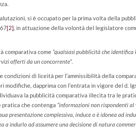
nza.
alutazioni, si è occupato per la prima volta della pubbl
 67
[2]
, in attuazione della volontà del legislatore com
icità comparativa come
“qualsiasi pubblicità che identifica
rvizi offerti da un concorrente”
.
le condizioni di liceità per l’ammissibilità della compar
i modifiche, dapprima con l’entrata in vigore del d. l
viduava la pubblicità comparativa illecita tra le prat
le pratica che contenga
“informazioni non rispondenti al 
 sua presentazione complessiva, induce o è idonea ad indur
onea a indurlo ad assumere una decisione di natura commer