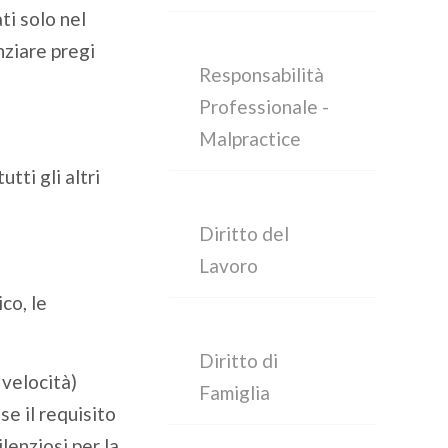
ti solo nel
nziare pregi
Responsabilità
Professionale -
Malpractice
tti gli altri
Diritto del
Lavoro
co, le
Diritto di
 velocità)
Famiglia
e il requisito
lenziosi per la