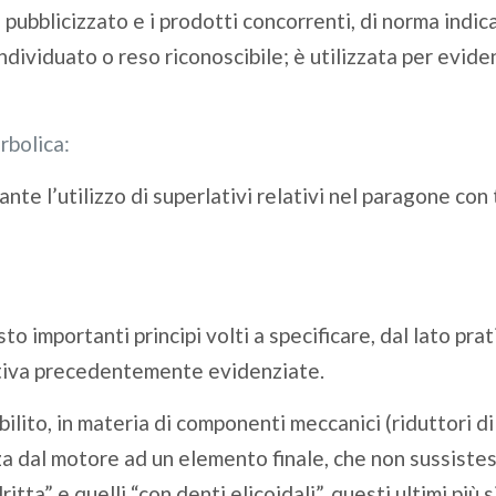
 pubblicizzato e i prodotti concorrenti, di norma indica
dividuato o reso riconoscibile; è utilizzata per evide
rbolica:
te l’utilizzo di superlativi relativi nel paragone con tu
 importanti principi volti a specificare, dal lato prati
rativa precedentemente evidenziate.
bilito, in materia di componenti meccanici (riduttori di
a dal motore ad un elemento finale, che non sussistess
a” e quelli “con denti elicoidali”, questi ultimi più si