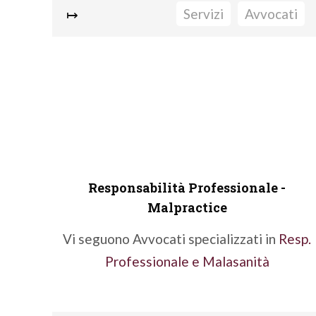
↦
Servizi
Avvocati
Redazione Piani di Risanamento e
Concordatari
Insinuazioni e opposizioni allo stato
passivo
Accordi di ristrutturazione del debito
Procedure di Sovraindebitamento
Piano del Consumatore
Responsabilità Professionale -
Liquidazione dei beni
Malpractice
Contenzioso
Vi seguono Avvocati specializzati in
Resp.
Formazione
Professionale e Malasanità