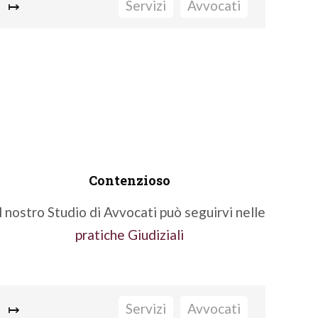
↦
Servizi
Avvocati
Ispezioni Documentali e C.R.I.F.
Rinegoziazione mutui e moratorie sul
credito
Verifica anatocismo e usura
Verifica conformità fideiussioni
Arbitrato Bancario e Finanziario (ABF e
ACF)
Contenzioso
Contenzioso
l nostro Studio di Avvocati può seguirvi nelle
pratiche Giudiziali
Fatti seguire da un nostro Avvocato
Diritto Bancario e Finanziario
.
↦
Servizi
Avvocati