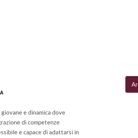
Ar
ZA
à giovane e dinamica dove
egrazione di competenze
ssibile e capace di adattarsi in