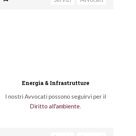
Amministrazioni di Sostegno, Curatele e
Tutele
Contratti Prematrimoniali
Fondi di Famiglia
Impresa Familiare
Passaggi Generazionali
Separazioni e Divorzi
Successioni e Donazioni
Energia & Infrastrutture
Contenzioso
I nostri Avvocati possono seguirvi per il
Diritto all'ambiente
.
Fatti seguire da un nostro Avvocato
separazioni, divorzi e successioni
.