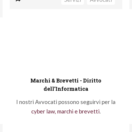
Analisi criticità
C.C.N.L. e contrattazione collettiva
Infortuni e Malattie Professionali
Sicurezza sul lavoro e D.P.I.
Sanzioni disciplinari e Licenziamenti in
genere
Previsione di modelli organizzativi e di
gestione del rischio da parte del datore
Marchi & Brevetti - Diritto
dell’Informatica
di lavoro
i
Formazione
I nostri Avvocati possono seguirvi per la
cyber law, marchi e brevetti
.
Fatti seguire da un nostro Avvocato