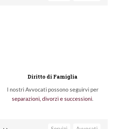
I Nostri Professionisti vantano una
significativa esperienza in materia.
Conattaci per parlare con l'Avvocato che
se ne occupa.
Fatti seguire da un nostro Avvocato
pratiche Giudiziali
Diritto di Famiglia
I nostri Avvocati possono seguirvi per
separazioni, divorzi e successioni
.
↦
Servizi
Avvocati