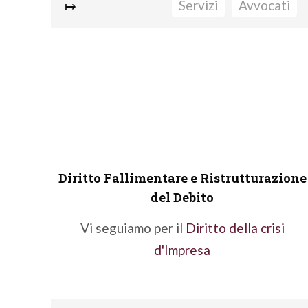
↦
Servizi
Avvocati
Tutela della persona
Diritto d'immagine
Contrattualistica (compravendita,
permuta, locazione, comodato, etc..)
Diritti reali e azioni a difesa della
proprietà/possesso
Real Estate
Diritto Fallimentare e Ristrutturazione
Locazione anche ad uso commerciale
del Debito
Condominio
Vi seguiamo per il
Diritto della crisi
d'Impresa
Fatti seguire da un nostro Avvocato
Diritto civile
.