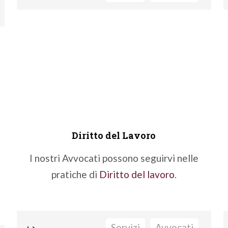
gestione del rischio
Analisi e Pareristica su Polizze
Formazione
Gestione dei rapporti con intermediari
Liquidazione dei danni
Supporto nella gestione di procedure di
Fatti seguire da un nostro Avvocato
reclamo
Diritto d'Impresa
.
Gestione di sinistri in fase pre-
contenziosa
Contenzioso
Diritto del Lavoro
I nostri Avvocati possono seguirvi nelle
pratiche di
Diritto del lavoro
.
Fatti seguire da un nostro Avvocato
Diritto Assicurativo
↦
Servizi
Avvocati