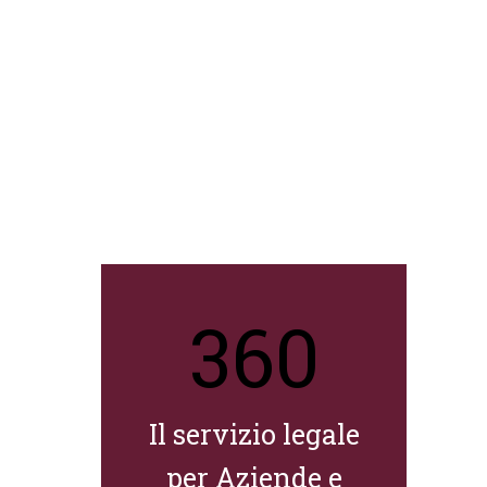
360
Il servizio legale
per Aziende e